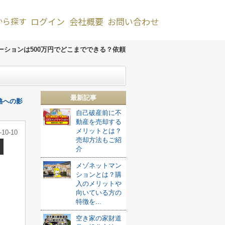
から探す
ログイン
会社概要
お問い合わせ
ーションは500万円でどこまでできる？依頼
最新記事
格への影
自己破産前に不
動産を売却する
メリットとは？
-10-10
売却方法もご紹
介
メゾネットマン
ションとは？購
入のメリットや
向いている方の
特徴を...
空き家の家財道