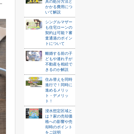
具の処分方法と
かかる費用につ
いて解説
シングルマザー
も住宅ローンの
契約は可能？審
査通過のポイン
トについて
離婚する前の子
どもや連れ子が
不動産を相続で
きるのか解説
住み替えを同時
進行で！同時に
進めるメリッ
ト・デメリッ
ト！
浸水想定区域と
は？家の売却価
格への影響や売
却時のポイント
をご説明