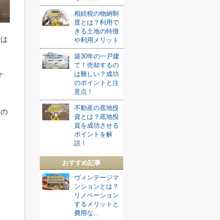
相続税の物納制
度とは？利用で
きる土地の特徴
では
や利用メリット
築30年の一戸建
て！売却するの
は難しい？成功
す
のポイントと注
意点！
不動産の底地投
すの
資とは？底地投
資を成功させる
ポイントを解
説！
おすすめ記事
ヴィンテージマ
ンションとは？
リノベーション
するメリットと
費用な...