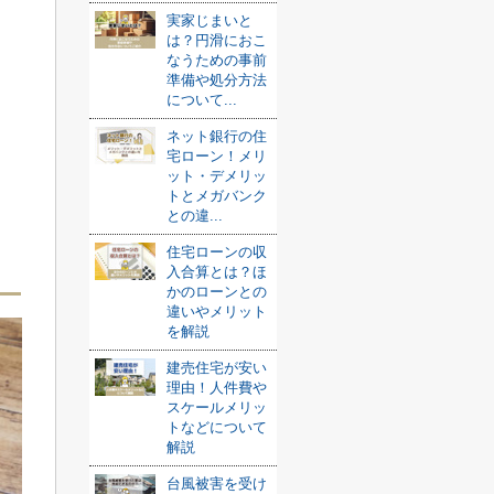
実家じまいと
は？円滑におこ
なうための事前
準備や処分方法
について...
ネット銀行の住
宅ローン！メリ
ット・デメリッ
トとメガバンク
との違...
？
住宅ローンの収
入合算とは？ほ
かのローンとの
違いやメリット
を解説
建売住宅が安い
理由！人件費や
スケールメリッ
トなどについて
解説
台風被害を受け