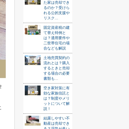
た家は売却でき
るのか？受けら
れる公的支援や
リスク...
固定資産税の建
て替え特例と
は？適用要件や
二世帯住宅の場
合なども解説
土地売買契約の
流れとは？購入
するときと売却
する場合の必要
書類も...
せ
空き家対策に有
効な家族信託と
は？制度やメリ
ットについて解
こ
説！
結露しやすい不
動産は売却でき
る？湿気が多い