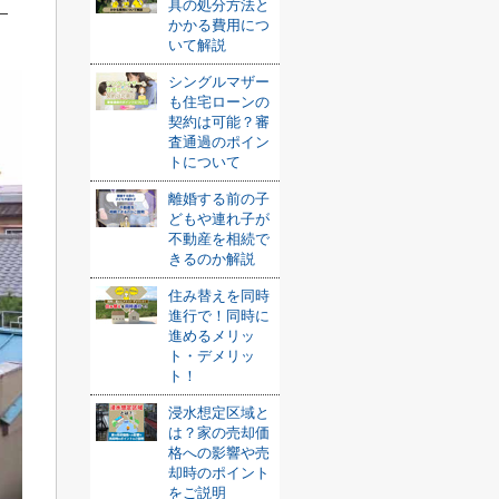
具の処分方法と
かかる費用につ
いて解説
シングルマザー
も住宅ローンの
契約は可能？審
査通過のポイン
トについて
離婚する前の子
どもや連れ子が
不動産を相続で
きるのか解説
住み替えを同時
進行で！同時に
進めるメリッ
ト・デメリッ
ト！
浸水想定区域と
は？家の売却価
格への影響や売
却時のポイント
をご説明