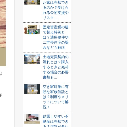
た家は売却でき
るのか？受けら
れる公的支援や
リスク...
固定資産税の建
て替え特例と
は？適用要件や
二世帯住宅の場
合なども解説
土地売買契約の
流れとは？購入
するときと売却
する場合の必要
が
書類も...
空き家対策に有
効な家族信託と
存
は？制度やメリ
ットについて解
説！
結露しやすい不
動産は売却でき
る？湿気が多い