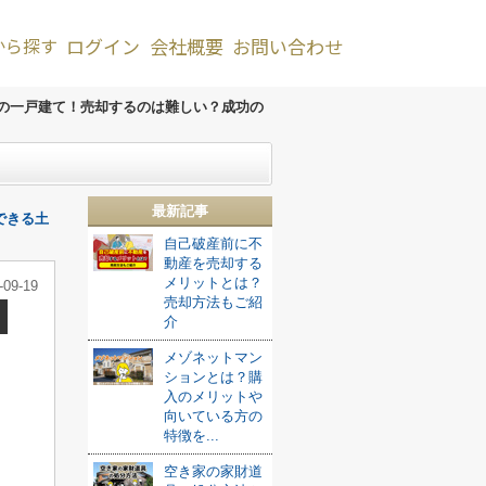
から探す
ログイン
会社概要
お問い合わせ
年の一戸建て！売却するのは難しい？成功の
最新記事
できる土
自己破産前に不
動産を売却する
メリットとは？
-09-19
売却方法もご紹
介
メゾネットマン
ションとは？購
入のメリットや
向いている方の
特徴を...
空き家の家財道