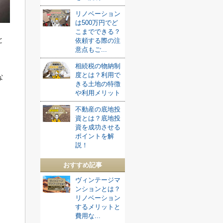
リノベーション
は500万円でど
こまでできる？
と
依頼する際の注
意点もご...
相続税の物納制
度とは？利用で
な
きる土地の特徴
や利用メリット
不動産の底地投
資とは？底地投
資を成功させる
ポイントを解
説！
おすすめ記事
ヴィンテージマ
ンションとは？
リノベーション
するメリットと
費用な...