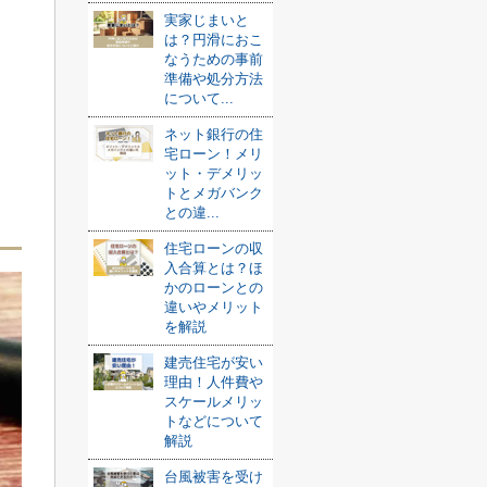
実家じまいと
は？円滑におこ
なうための事前
準備や処分方法
について...
ネット銀行の住
宅ローン！メリ
ット・デメリッ
トとメガバンク
との違...
住宅ローンの収
入合算とは？ほ
かのローンとの
違いやメリット
を解説
建売住宅が安い
理由！人件費や
スケールメリッ
トなどについて
解説
台風被害を受け