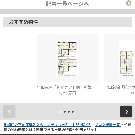
記事一覧ページへ
おすすめ物件
小田急線「読売ランド前」新築分譲
6,799万円
6,0
川崎市の不動産購入ならセンチュリー21 LIFE HOME
>
ブログ記事一覧
>
相続
税の物納制度とは？利用できる土地の特徴や利用メリット