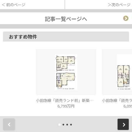
＜ 前のページ
＞次のページ
記事一覧ページへ
おすすめ物件
小田急線「読売ランド前」新築分譲
6,799万円
6,0