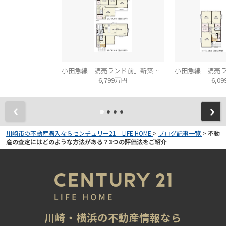
小田急線「読売ランド前」新築分譲
6,799万円
6,0
川崎市の不動産購入ならセンチュリー21 LIFE HOME
>
ブログ記事一覧
>
不動
産の査定にはどのような方法がある？3つの評価法をご紹介
川崎・横浜の不動産情報なら