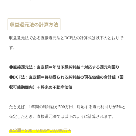
収益還元法の計算方法
収益還元法である直接還元法とDCF法の計算式は以下のとおりで
す。
●直接還元法：査定額＝年間予想純利益÷対応する還元利回り
●DCF法：査定額＝毎期得られる純利益の現在価値の合計値（回
収可能期間内）＋将来の不動産価値
たとえば、1年間の純利益が500万円、対応する還元利回りが5%と
仮定したとき、直接還元法では以下のように計算されます。
査定額＝500÷0.005=10,000万円