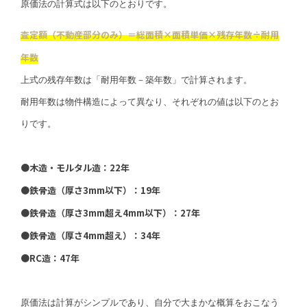
原価法の計算式は以下のとおりです。
査定額（不動産部分のみ）＝総面積×面積単価×残存年数÷耐用
年数
上式の残存年数は「耐用年数－築年数」で計算されます。
耐用年数は物件構造によって異なり、それぞれの値は以下のとお
りです。
●木造・モルタル造：22年
●鉄骨造（厚さ3mm以下）：19年
●鉄骨造（厚さ3mm超え4mm以下）：27年
●鉄骨造（厚さ4mm超え）：34年
●RC造：47年
原価法は計算がシンプルであり、自分で大まかな概算をおこなう