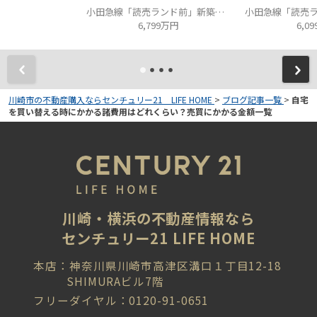
小田急線「読売ランド前」新築分譲
6,799万円
6,0
川崎市の不動産購入ならセンチュリー21 LIFE HOME
>
ブログ記事一覧
>
自宅
を買い替える時にかかる諸費用はどれくらい？売買にかかる金額一覧
川崎・横浜の不動産情報なら
センチュリー21 LIFE HOME
本店：神奈川県川崎市高津区溝口１丁目12-18
SHIMURAビル7階
フリーダイヤル：0120-91-0651