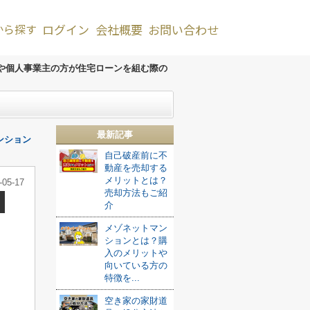
から探す
ログイン
会社概要
お問い合わせ
や個人事業主の方が住宅ローンを組む際の
最新記事
ンション
自己破産前に不
動産を売却する
メリットとは？
-05-17
売却方法もご紹
介
メゾネットマン
ションとは？購
入のメリットや
向いている方の
特徴を...
空き家の家財道