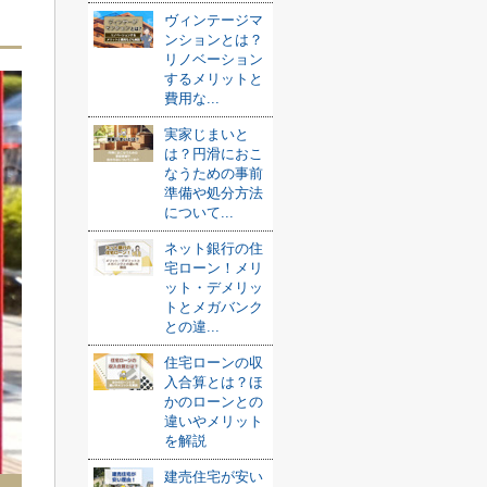
ヴィンテージマ
ンションとは？
リノベーション
するメリットと
費用な...
実家じまいと
は？円滑におこ
なうための事前
準備や処分方法
について...
ネット銀行の住
宅ローン！メリ
ット・デメリッ
トとメガバンク
との違...
住宅ローンの収
入合算とは？ほ
かのローンとの
違いやメリット
を解説
建売住宅が安い