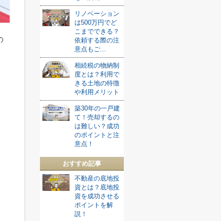
リノベーション
は500万円でど
こまでできる？
の
依頼する際の注
意点もご...
相続税の物納制
度とは？利用で
きる土地の特徴
や利用メリット
築30年の一戸建
て！売却するの
は難しい？成功
のポイントと注
意点！
おすすめ記事
不動産の底地投
資とは？底地投
資を成功させる
ポイントを解
説！