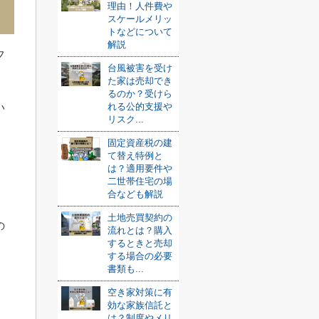
理由！人件費や
スケールメリッ
トなどについて
解説
フ
台風被害を受け
た家は売却でき
るのか？受けら
れる公的支援や
い
リスク...
固定資産税の建
て替え特例と
は？適用要件や
二世帯住宅の場
合なども解説
土地売買契約の
の
流れとは？購入
するときと売却
する場合の必要
書類も...
空き家対策に有
効な家族信託と
は？制度やメリ