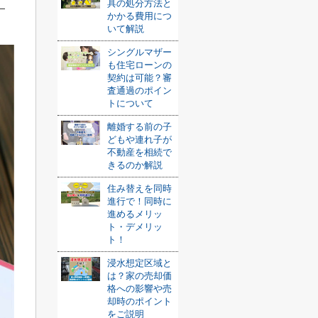
具の処分方法と
かかる費用につ
いて解説
シングルマザー
も住宅ローンの
契約は可能？審
査通過のポイン
トについて
離婚する前の子
どもや連れ子が
不動産を相続で
きるのか解説
住み替えを同時
進行で！同時に
進めるメリッ
ト・デメリッ
ト！
浸水想定区域と
は？家の売却価
格への影響や売
却時のポイント
をご説明