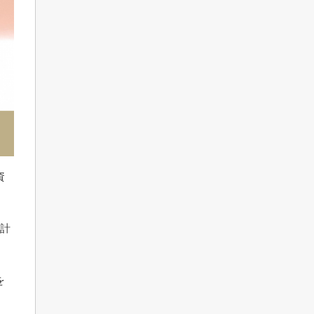
資
済計
を