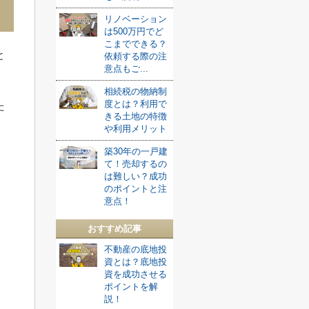
リノベーション
は500万円でど
こまでできる？
と
依頼する際の注
意点もご...
相続税の物納制
度とは？利用で
た
きる土地の特徴
や利用メリット
築30年の一戸建
て！売却するの
は難しい？成功
のポイントと注
意点！
おすすめ記事
不動産の底地投
資とは？底地投
資を成功させる
ポイントを解
説！