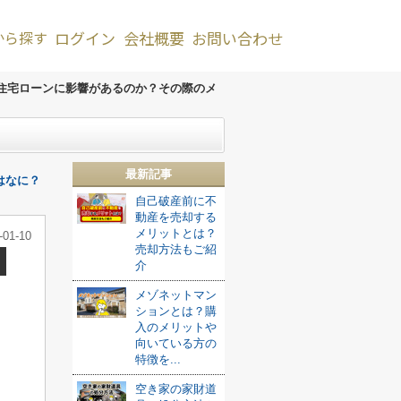
から探す
ログイン
会社概要
お問い合わせ
住宅ローンに影響があるのか？その際のメ
最新記事
はなに？
自己破産前に不
動産を売却する
メリットとは？
-01-10
売却方法もご紹
介
メゾネットマン
ションとは？購
入のメリットや
向いている方の
特徴を...
空き家の家財道