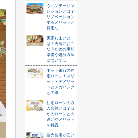
ヴィンテージマ
ンションとは？
リノベーション
するメリットと
費用な...
実家じまいと
は？円滑におこ
なうための事前
準備や処分方法
について...
ネット銀行の住
宅ローン！メリ
ット・デメリッ
トとメガバンク
との違...
住宅ローンの収
入合算とは？ほ
かのローンとの
違いやメリット
を解説
建売住宅が安い