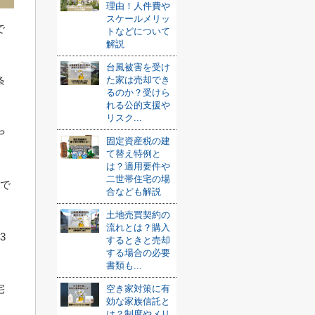
理由！人件費や
スケールメリッ
で
トなどについて
解説
台風被害を受け
た家は売却でき
条
るのか？受けら
れる公的支援や
リスク...
や
固定資産税の建
て替え特例と
は？適用要件や
二世帯住宅の場
とで
合なども解説
土地売買契約の
流れとは？購入
3
するときと売却
する場合の必要
書類も...
宅
空き家対策に有
効な家族信託と
は？制度やメリ