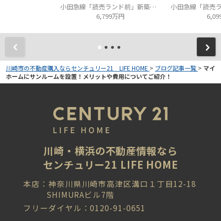
小田急線「読売ランド前」新築分譲
6,799万円
6,0
川崎市の不動産購入ならセンチュリー21 LIFE HOME
>
ブログ記事一覧
>
マイ
ホームにサンルームを設置！メリットや費用についてご紹介！
川崎・横浜の不動産情報なら
センチュリー21 LIFE HOME
本店：神奈川県川崎市高津区溝口１丁目12-18
SHIMURAビル7階
フリーダイヤル：0120-91-0651