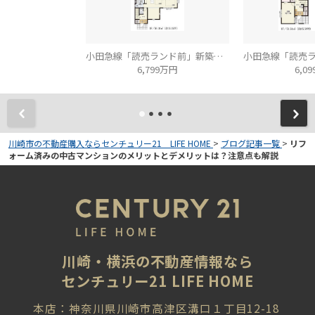
小田急線「読売ランド前」新築分譲
6,799万円
6,0
川崎市の不動産購入ならセンチュリー21 LIFE HOME
>
ブログ記事一覧
>
リフ
ォーム済みの中古マンションのメリットとデメリットは？注意点も解説
川崎・横浜の不動産情報なら
センチュリー21 LIFE HOME
本店：神奈川県川崎市高津区溝口１丁目12-18