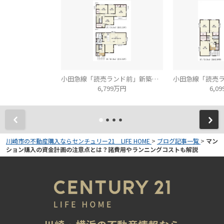
小田急線「読売ランド前」新築分譲
6,799万円
6,0
川崎市の不動産購入ならセンチュリー21 LIFE HOME
>
ブログ記事一覧
>
マン
ション購入の資金計画の注意点とは？諸費用やランニングコストも解説